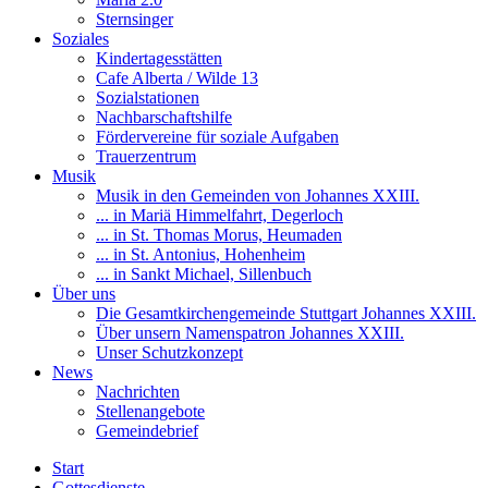
Sternsinger
Soziales
Kindertagesstätten
Cafe Alberta / Wilde 13
Sozialstationen
Nachbarschaftshilfe
Fördervereine für soziale Aufgaben
Trauerzentrum
Musik
Musik in den Gemeinden von Johannes XXIII.
... in Mariä Himmelfahrt, Degerloch
... in St. Thomas Morus, Heumaden
... in St. Antonius, Hohenheim
... in Sankt Michael, Sillenbuch
Über uns
Die Gesamtkirchengemeinde Stuttgart Johannes XXIII.
Über unsern Namenspatron Johannes XXIII.
Unser Schutzkonzept
News
Nachrichten
Stellenangebote
Gemeindebrief
Start
Gottesdienste