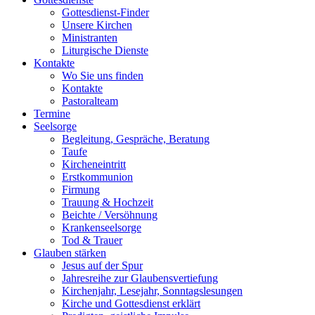
Gottesdienst-Finder
Unsere Kirchen
Ministranten
Liturgische Dienste
Kontakte
Wo Sie uns finden
Kontakte
Pastoralteam
Termine
Seelsorge
Begleitung, Gespräche, Beratung
Taufe
Kircheneintritt
Erstkommunion
Firmung
Trauung & Hochzeit
Beichte / Versöhnung
Krankenseelsorge
Tod & Trauer
Glauben stärken
Jesus auf der Spur
Jahresreihe zur Glaubensvertiefung
Kirchenjahr, Lesejahr, Sonntagslesungen
Kirche und Gottesdienst erklärt