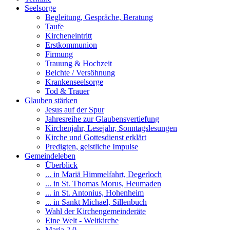
Seelsorge
Begleitung, Gespräche, Beratung
Taufe
Kircheneintritt
Erstkommunion
Firmung
Trauung & Hochzeit
Beichte / Versöhnung
Krankenseelsorge
Tod & Trauer
Glauben stärken
Jesus auf der Spur
Jahresreihe zur Glaubensvertiefung
Kirchenjahr, Lesejahr, Sonntagslesungen
Kirche und Gottesdienst erklärt
Predigten, geistliche Impulse
Gemeindeleben
Überblick
... in Mariä Himmelfahrt, Degerloch
... in St. Thomas Morus, Heumaden
... in St. Antonius, Hohenheim
... in Sankt Michael, Sillenbuch
Wahl der Kirchengemeinderäte
Eine Welt - Weltkirche
Maria 2.0