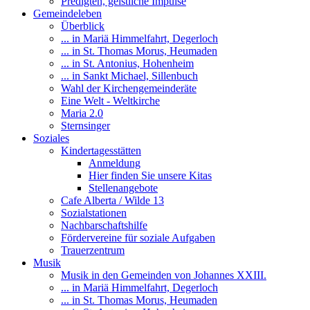
Predigten, geistliche Impulse
Gemeindeleben
Überblick
... in Mariä Himmelfahrt, Degerloch
... in St. Thomas Morus, Heumaden
... in St. Antonius, Hohenheim
... in Sankt Michael, Sillenbuch
Wahl der Kirchengemeinderäte
Eine Welt - Weltkirche
Maria 2.0
Sternsinger
Soziales
Kindertagesstätten
Anmeldung
Hier finden Sie unsere Kitas
Stellenangebote
Cafe Alberta / Wilde 13
Sozialstationen
Nachbarschaftshilfe
Fördervereine für soziale Aufgaben
Trauerzentrum
Musik
Musik in den Gemeinden von Johannes XXIII.
... in Mariä Himmelfahrt, Degerloch
... in St. Thomas Morus, Heumaden